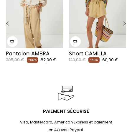
‹
›
Pantalon AMBRA
Short CAMILLA
Prix
Prix
Prix
Prix
205,00 €
82,00 €
120,00 €
60,00 €
-60%
-50%
habituel
habituel
PAIEMENT SÉCURISÉ
Visa, Mastercard, American Express et paiement
en 4x avec Paypal.