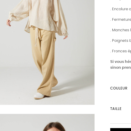
. Encolure 
. Fermetur
. Manches 
. Poignets
. Fronces 
Si vous hés
sinon prene
COULEUR
TAILLE