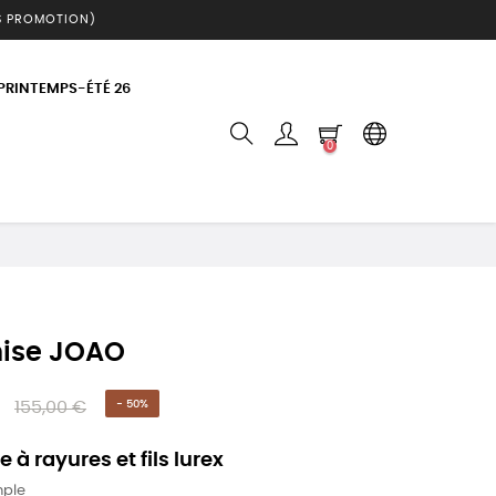
S PROMOTION)
 PRINTEMPS-ÉTÉ 26
0
ise JOAO
155,00 €
- 50%
à rayures et fils lurex
mple