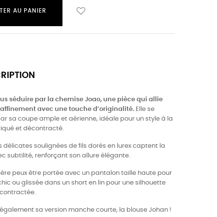
TER AU PANIER
CRIPTION
us séduire par la chemise Joao, une pièce qui allie
 raffinement avec une touche d’originalité.
Elle se
ar sa coupe ample et aérienne, idéale pour un style à la
tiqué et décontracté.
 délicates soulignées de fils dorés en lurex captent la
c subtilité, renforçant son allure élégante.
ère peux être portée avec un pantalon taille haute pour
chic ou glissée dans un short en lin pour une silhouette
écontractée.
également sa version manche courte, la blouse Johan !