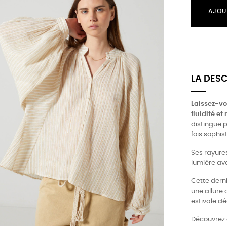
AJOU
LA DES
Laissez-vo
fluidité et
distingue p
fois sophis
Ses rayures
lumière ave
Cette derni
une allure 
estivale d
Découvrez 