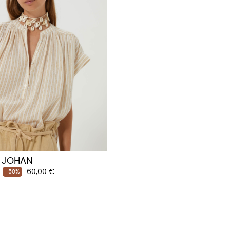
e JOHAN
Prix
60,00 €
-50%