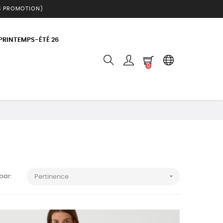
S PROMOTION)
 PRINTEMPS-ÉTÉ 26
0

 par:
Pertinence