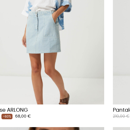
se ARLONG
Panta
Prix
Prix
68,00 €
210,00 €
-60%
habituel