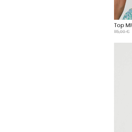
Top MI
Prix
115,00 €
habituel