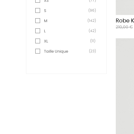
(77)
XS
(96)
S
Robe 
(142)
M
Prix
210,00 €
(42)
L
habituel
(11)
XL
(23)
Taille Unique
(1)
XXL