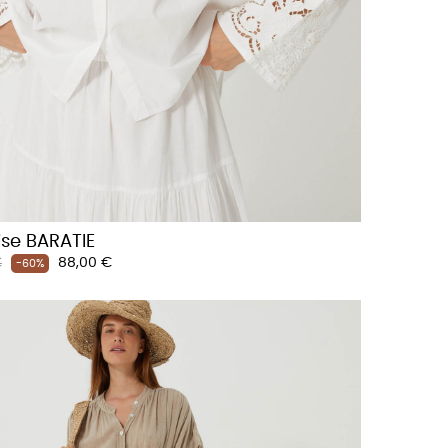
se BARATIE
Prix
€
88,00 €
-60%