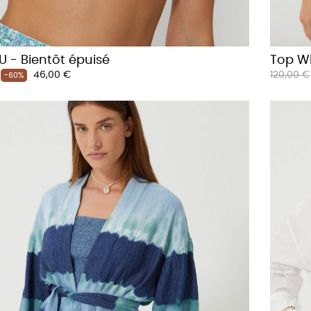
U - Bientôt épuisé
Top W
Prix
Prix
46,00 €
120,00 €
-60%
habituel