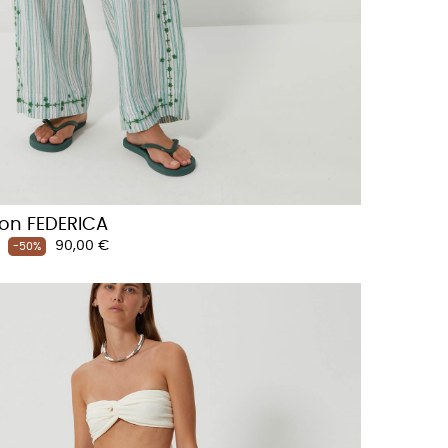
on FEDERICA
Prix
90,00 €
-50%