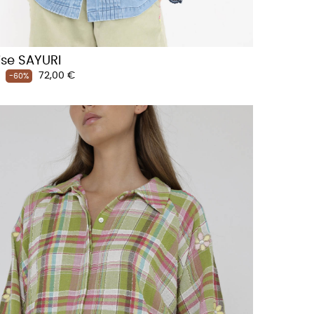
se SAYURI
Prix
72,00 €
-60%