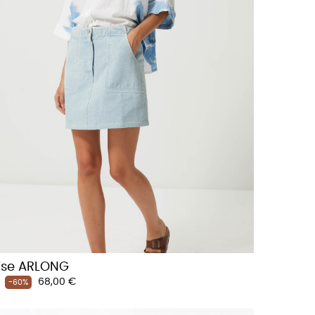
se ARLONG
Prix
68,00 €
-60%