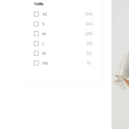
Taille
(24)
XS
(24)
S
(29)
M
(12)
L
(2)
XL
(1)
XXL