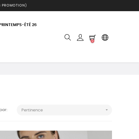
S PROMOTION)
 PRINTEMPS-ÉTÉ 26
0

 par:
Pertinence