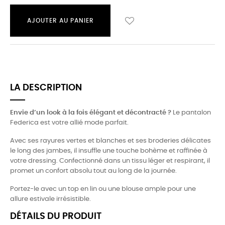
AJOUTER AU PANIER
LA DESCRIPTION
Envie d’un look à la fois élégant et décontracté ?
Le pantalon
Federica est votre allié mode parfait.
Avec ses rayures vertes et blanches et ses broderies délicates
le long des jambes, il insuffle une touche bohème et raffinée à
votre dressing. Confectionné dans un tissu léger et respirant, il
promet un confort absolu tout au long de la journée.
Portez-le avec un top en lin ou une blouse ample pour une
allure estivale irrésistible.
DÉTAILS DU PRODUIT