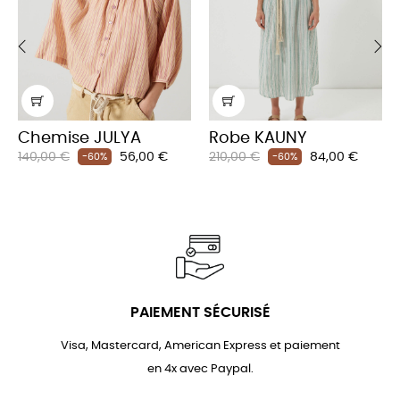
‹
›
Chemise JULYA
Robe KAUNY
Prix
Prix
Prix
Prix
140,00 €
56,00 €
210,00 €
84,00 €
-60%
-60%
habituel
habituel
PAIEMENT SÉCURISÉ
Visa, Mastercard, American Express et paiement
en 4x avec Paypal.