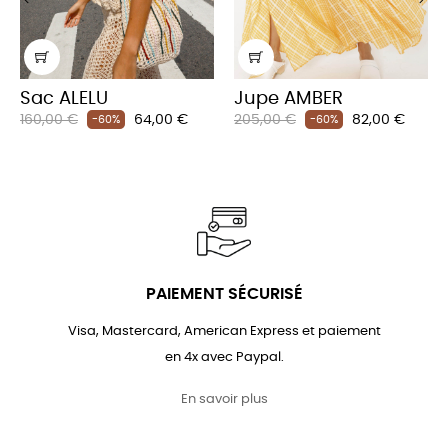
‹
›
Sac ALELU
Jupe AMBER
Prix
Prix
Prix
Prix
160,00 €
64,00 €
205,00 €
82,00 €
-60%
-60%
habituel
habituel
PAIEMENT SÉCURISÉ
Visa, Mastercard, American Express et paiement
en 4x avec Paypal.
En savoir plus