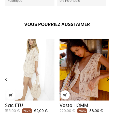
Fabriqué
en Indonésie
VOUS POURRIEZ AUSSI AIMER
‹
›
Sac ETU
Veste HOMM
Prix
Prix
Prix
Prix
155,00 €
62,00 €
220,00 €
88,00 €
-60%
-60%