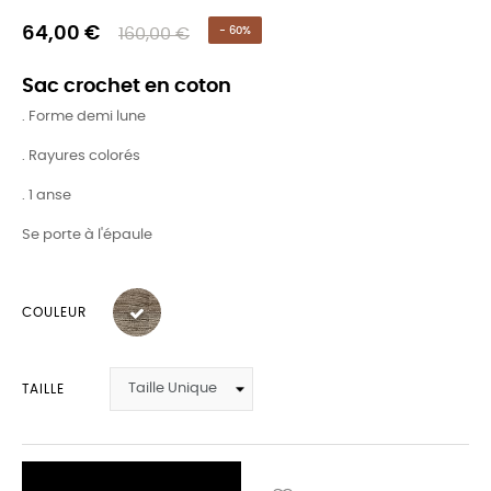
64,00 €
160,00 €
- 60%
Sac crochet en coton
. Forme demi lune
. Rayures colorés
. 1 anse
Se porte à l'épaule
COULEUR
TAILLE