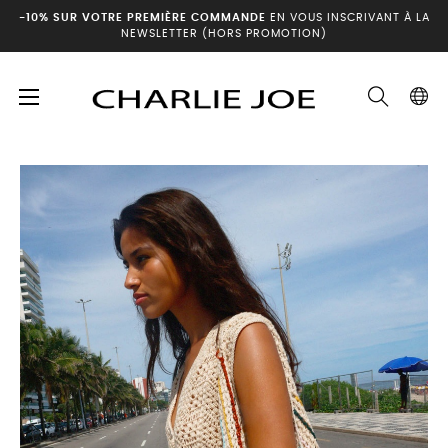
-10% SUR VOTRE PREMIÈRE COMMANDE
EN VOUS INSCRIVANT À LA
NEWSLETTER (HORS PROMOTION)
Basculer
☰
Accueil
Archives été
Sac ALELU
la
navigation