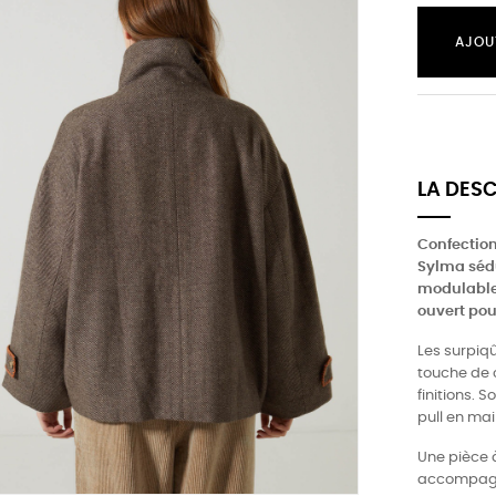
AJOU
LA DES
Confection
Sylma sédu
modulable,
ouvert pou
Les surpiqû
touche de c
finitions. 
pull en mai
Une pièce 
accompagner