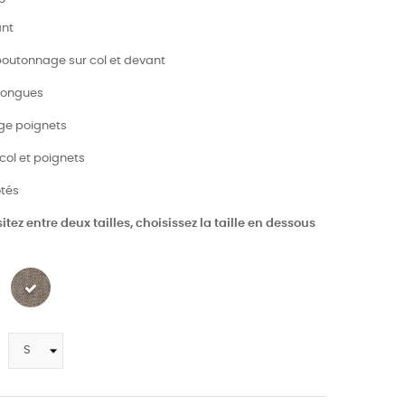
ant
 boutonnage sur col et devant
 longues
ge poignets
 col et poignets
ôtés
itez entre deux tailles, choisissez la taille en dessous