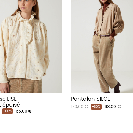
e LISE -
Pantalon SILOE
t épuisé
Prix
Prix
170,00 €
68,00 €
-60%
Prix
66,00 €
-60%
habituel