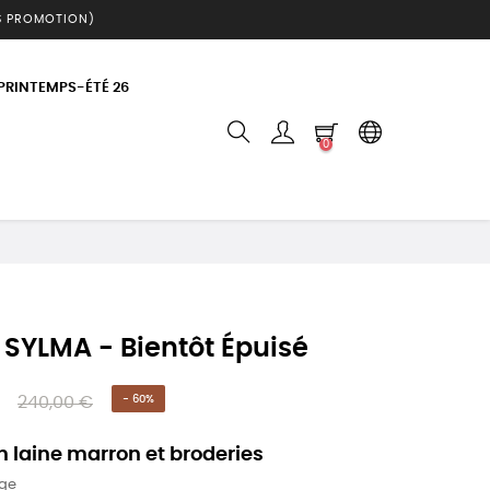
S PROMOTION)
 PRINTEMPS-ÉTÉ 26
0
 SYLMA - Bientôt Épuisé
240,00 €
- 60%
n laine marron et broderies
rge