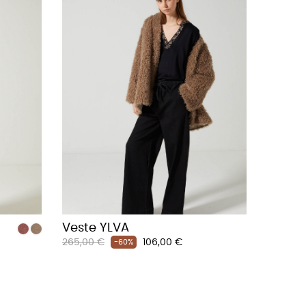
Veste YLVA
Prix
Prix
265,00 €
106,00 €
-60%
habituel