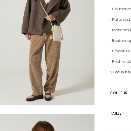
. Col mont
. Patte de
. Manches
. Boutonna
. Broderies
. Poches c
Si vous hés
COULEUR
TAILLE