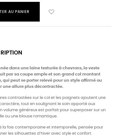
TER AU PANIER
CRIPTION
née dans une laine texturée à chevrons, la veste
it par sa coupe ample et son grand col montant
 qui peut se porter relevé pour un style affirmé ou
r une allure plus décontractée.
res contrastées sur le col et les poignets ajoutent une
aractère, tout en soulignant le soin apporté aux
Son volume généreux est parfait pour superposer sur un
lle ou une blouse romantique.
à la fois contemporaine et intemporelle, pensée pour
 les silhouettes d’hiver avec style et confort.