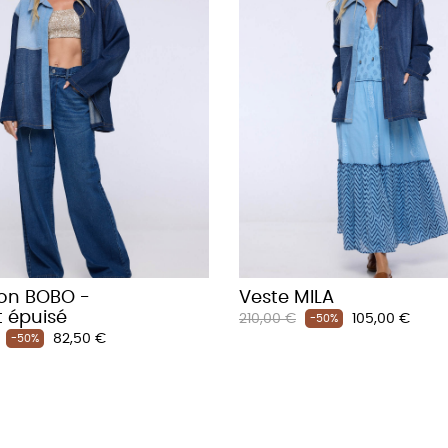
on BOBO -
Veste MILA
t épuisé
Prix
Prix
210,00 €
105,00 €
-50%
Prix
82,50 €
habituel
-50%