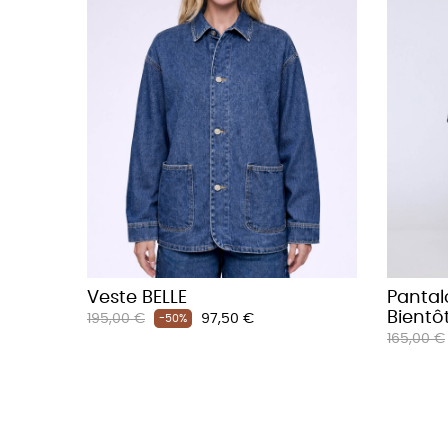
Veste BELLE
Pantal
Bientô
Prix
Prix
195,00 €
97,50 €
-50%
Prix
habituel
165,00 €
habituel