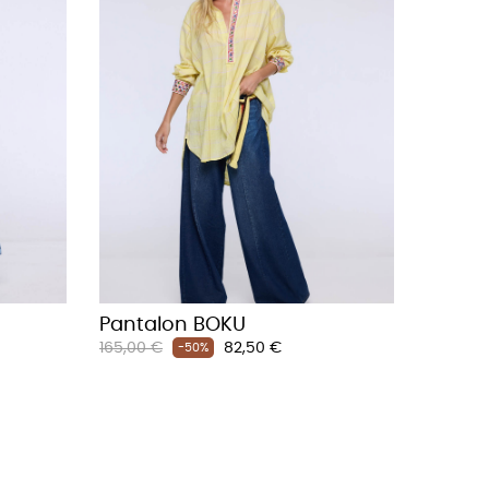
Pantalon BOKU
Prix
Prix
165,00 €
82,50 €
-50%
habituel