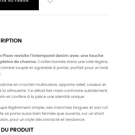
TER AU PANIER
CRIPTION
 Pison revisite l’intemporel denim avec une touche
 pleine de charme.
Confectionnée dans une toile légère,
un tombé souple et agréable à porter, parfait pour un look
.
itrine en crochet multicolore, apporte relief, couleur et
 à la silhouette. Ce détail fait main contraste subtilement
im et confère à la pièce une identité unique.
upe légèrement ample, ses manches longues et son col
le se porte aussi bien fermée que ouverte, sur un short
alon, pour un style décontracté et tendance.
 DU PRODUIT