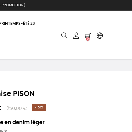
S PROMOTION)
 PRINTEMPS-ÉTÉ 26
0
ise PISON
€
250,00 €
- 50%
 en denim léger
mple