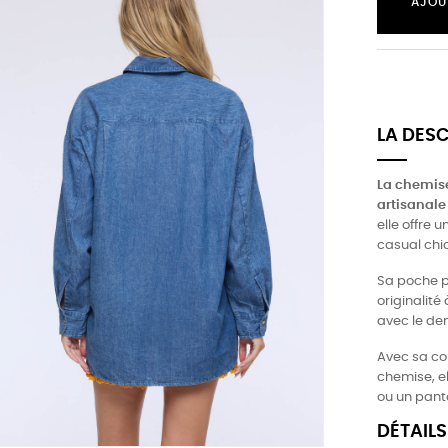
AJOU
LA DES
La chemise
artisanale
elle offre 
casual chic
Sa poche po
originalité
avec le den
Avec sa co
chemise, el
ou un pant
DÉTAILS