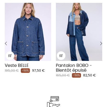
‹
›
Veste BELLE
Pantalon BOBO -
Bientôt épuisé
Prix
Prix
195,00 €
97,50 €
-50%
Prix
Prix
habituel
165,00 €
82,50 €
-50%
habituel