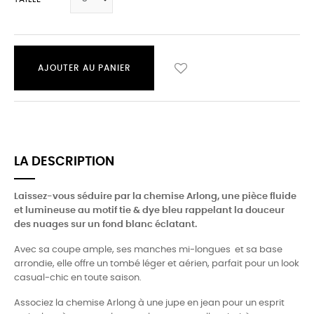
AJOUTER AU PANIER
LA DESCRIPTION
Laissez-vous séduire par la chemise Arlong, une pièce fluide
et lumineuse au motif tie & dye bleu rappelant la douceur
des nuages sur un fond blanc éclatant.
Avec sa coupe ample, ses manches mi-longues et sa base
arrondie, elle offre un tombé léger et aérien, parfait pour un look
casual-chic en toute saison.
Associez la chemise Arlong à une jupe en jean pour un esprit