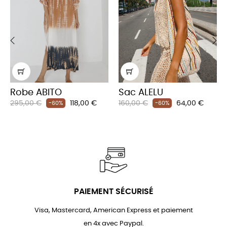
‹
›
Robe ABITO
Sac ALELU
Prix
Prix
Prix
Prix
295,00 €
118,00 €
160,00 €
64,00 €
-60%
-60%
habituel
habituel
PAIEMENT SÉCURISÉ
Visa, Mastercard, American Express et paiement
en 4x avec Paypal.