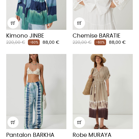
Kimono JINBE
Chemise BARATIE
Prix
Prix
Prix
Prix
220,00 €
88,00 €
220,00 €
88,00 €
-60%
-60%
habituel
habituel
Pantalon BARKHA
Robe MURAYA