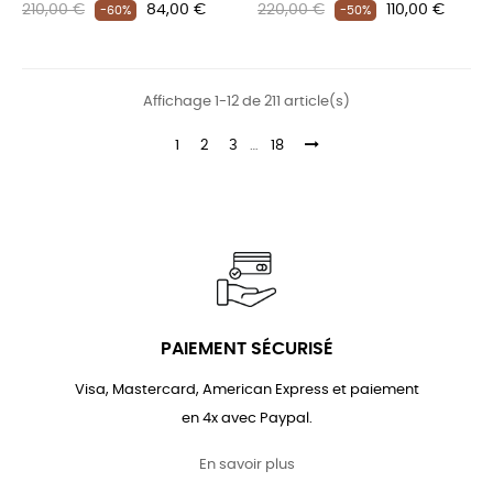
Prix
Prix
Prix
Prix
210,00 €
84,00 €
220,00 €
110,00 €
-60%
-50%
habituel
habituel
Affichage 1-12 de 211 article(s)
1
2
3
…
18
PAIEMENT SÉCURISÉ
Visa, Mastercard, American Express et paiement
en 4x avec Paypal.
En savoir plus