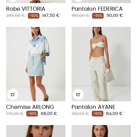
Robe VITTORIA
Pantalon FEDERICA
Prix
Prix
Prix
Prix
295,00 €
147,50 €
180,00 €
90,00 €
-50%
-50%
habituel
habituel
Chemise ARLONG
Pantalon AYANE
Prix
Prix
Prix
Prix
170,00 €
68,00 €
210,00 €
84,00 €
-60%
-60%
habituel
habituel