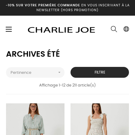
-10% SUR VOTRE PREMIÈRE COMMANDE
EN VOUS INSCRIVANT À LA
NEWSLETTER (HORS PROMOTION)
Basculer
☰
Accueil
Archives été
la
navigation
ARCHIVES ÉTÉ

FILTRE
Pertinence
Affichage 1-12 de 211 article(s)