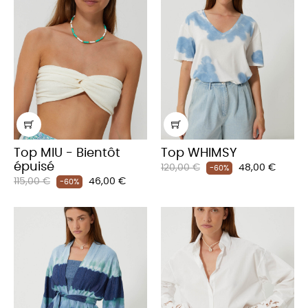
Top MIU - Bientôt
Top WHIMSY
épuisé
Prix
Prix
120,00 €
48,00 €
-60%
Prix
Prix
115,00 €
46,00 €
habituel
-60%
habituel