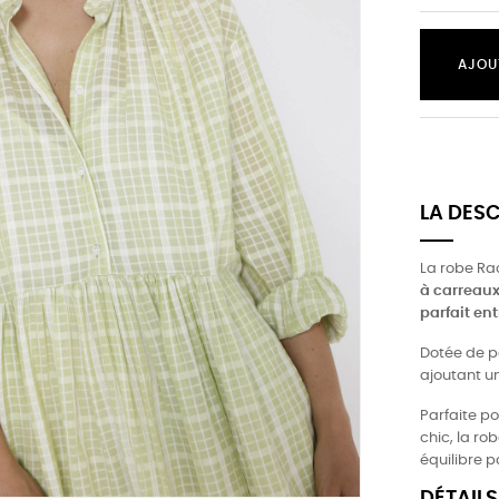
AJOU
LA DES
La robe Rac
à carreaux 
parfait en
Dotée de po
ajoutant u
Parfaite po
chic, la r
équilibre p