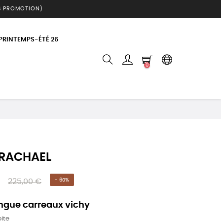
S PROMOTION)
 PRINTEMPS-ÉTÉ 26
0
 RACHAEL
225,00 €
- 60%
ngue carreaux vichy
ite