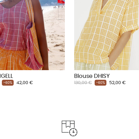
NGELL
Blouse DHISY
Prix
Prix
Prix
42,00 €
130,00 €
52,00 €
-60%
-60%
habituel