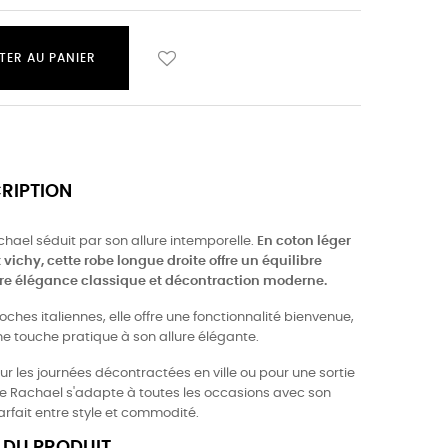
TER AU PANIER
CRIPTION
hael séduit par son allure intemporelle.
En coton léger
vichy, cette robe longue droite offre un équilibre
tre élégance classique et décontraction moderne.
ches italiennes, elle offre une fonctionnalité bienvenue,
ne touche pratique à son allure élégante.
ur les journées décontractées en ville ou pour une sortie
obe Rachael s'adapte à toutes les occasions avec son
arfait entre style et commodité.