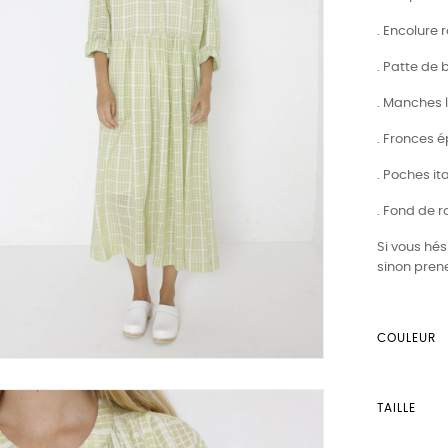
. Encolure 
. Patte de
. Manches 
. Fronces é
. Poches it
. Fond de 
Si vous hés
sinon prene
COULEUR
TAILLE