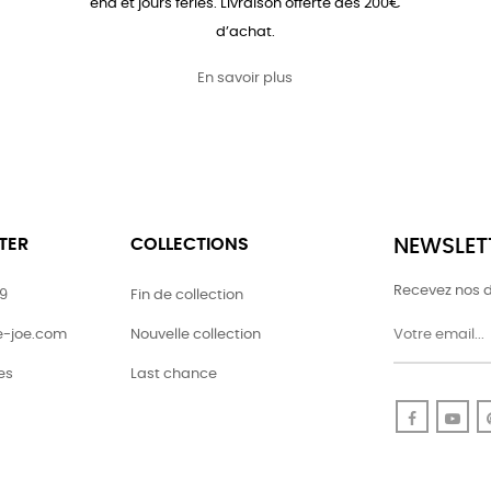
end et jours fériés. Livraison offerte dès 200€
d’achat.
En savoir plus
TER
COLLECTIONS
NEWSLET
Recevez nos d
79
Fin de collection
ie-joe.com
Nouvelle collection
es
Last chance
Faceboo
Yo