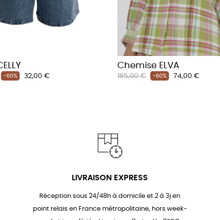
CELLY
Chemise ELVA
Prix
Prix
Prix
32,00 €
185,00 €
74,00 €
-60%
-60%
habituel
LIVRAISON EXPRESS
Réception sous 24/48h à domicile et 2 à 3j en
point relais en France métropolitaine, hors week-