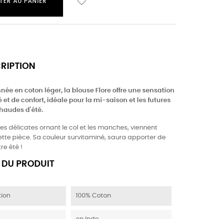
TER AU PANIER
CRIPTION
née en coton léger, la blouse Flore offre une sensation
 et de confort, idéale pour la mi-saison et les futures
haudes d'été.
es délicates ornant le col et les manches, viennent
ette pièce. Sa couleur survitaminé, saura apporter de
tre été !
 DU PRODUIT
ion
100% Coton