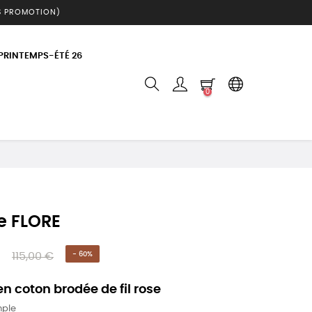
S PROMOTION)
 PRINTEMPS-ÉTÉ 26
0
e FLORE
115,00 €
- 60%
en coton brodée de fil rose
mple