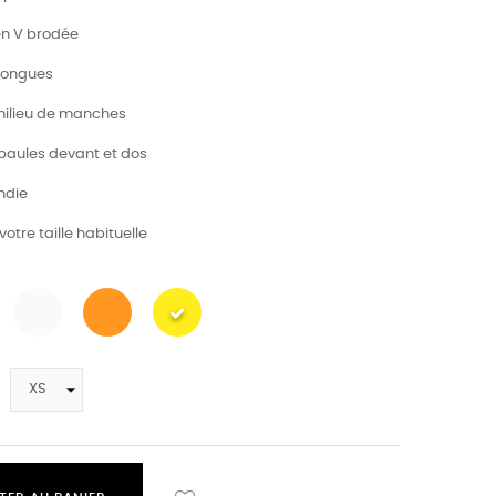
en V brodée
longues
 milieu de manches
épaules devant et dos
ondie
votre taille habituelle