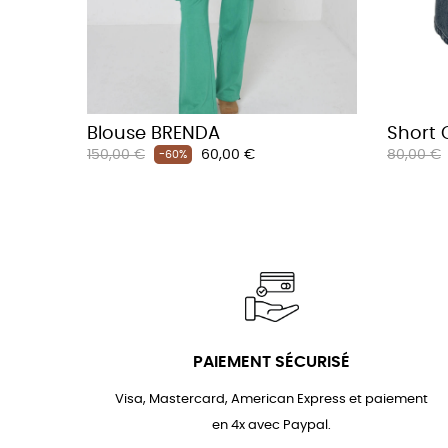
Blouse BRENDA
Short 
Prix
Prix
Prix
150,00 €
60,00 €
80,00 €
-60%
habituel
habituel
PAIEMENT SÉCURISÉ
Visa, Mastercard, American Express et paiement
en 4x avec Paypal.