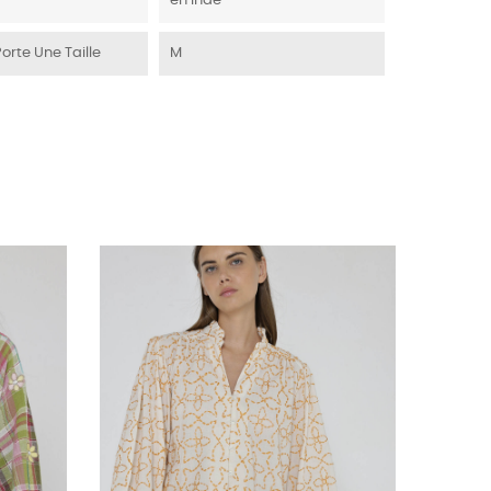
en Inde
Porte Une Taille
M