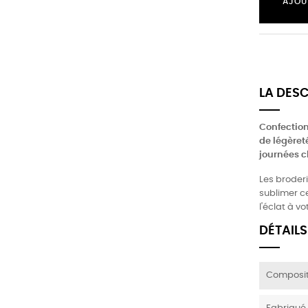
AJOU
LA DES
Confection
de légèreté
journées c
Les broderi
sublimer c
l'éclat à vo
DÉTAILS
Composit