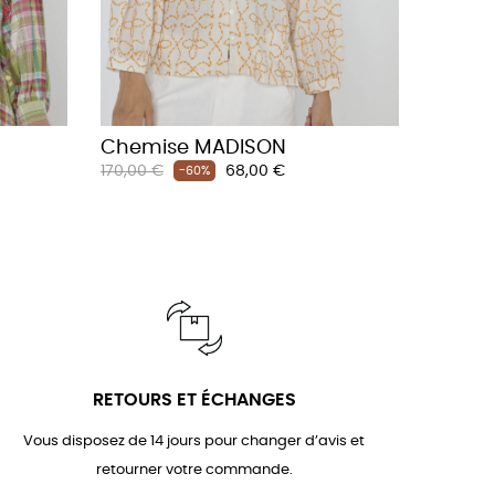
Chemise MADISON
Prix
Prix
170,00 €
68,00 €
-60%
habituel
RETOURS ET ÉCHANGES
Vous disposez de 14 jours pour changer d’avis et
retourner votre commande.