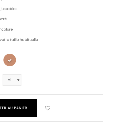
 ajustables
ncré
ncolure
votre taille habituelle
TER AU PANIER