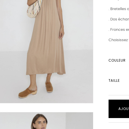
. Bretelles
. Dos écha
. Fronces e
Choisissez 
COULEUR
TAILLE
AJOU