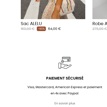
Sac ALELU
Robe 
Prix
Prix
Prix
160,00 €
64,00 €
275,00 €
-60%
habituel
habituel
PAIEMENT SÉCURISÉ
Visa, Mastercard, American Express et paiement
en 4x avec Paypal.
En savoir plus