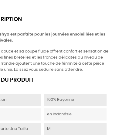
CRIPTION
hya est parfaite pour les journées ensoleillées et les
ivales.
douce et sa coupe fluide offrent confort et sensation de
es fines bretelles et les fronces délicates au niveau de
arrondie ajoutent une touche de féminité à cette pièce
e unie. Laissez vous séduire sans attendre.
 DU PRODUIT
ion
100% Rayonne
en Indonésie
Porte Une Taille
M