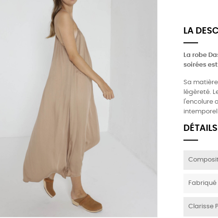
LA DES
La robe Das
soirées est
Sa matière 
légèreté. L
l'encolure 
intemporell
DÉTAILS
Composit
Fabriqué
Clarisse 