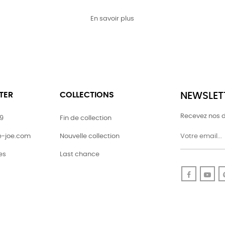
En savoir plus
TER
COLLECTIONS
NEWSLET
Recevez nos d
79
Fin de collection
ie-joe.com
Nouvelle collection
es
Last chance
Faceboo
Yo