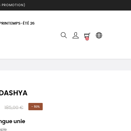
S PROMOTION)
 PRINTEMPS-ÉTÉ 26
0
 DASHYA
185,00 €
- 60%
ngue unie
mple