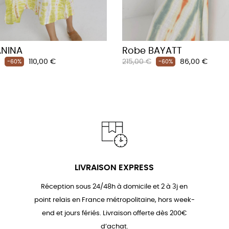
ANINA
Robe BAYATT
Prix
Prix
Prix
110,00 €
215,00 €
86,00 €
-60%
-60%
habituel
LIVRAISON EXPRESS
Réception sous 24/48h à domicile et 2 à 3j en
point relais en France métropolitaine, hors week-
end et jours fériés. Livraison offerte dès 200€
d’achat.