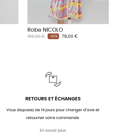
Robe NICOLO
Robe 
Prix
Prix
Prix
195,00 €
78,00 €
170,00 €
-60%
habituel
habituel
RETOURS ET ÉCHANGES
Vous disposez de 14 jours pour changer d’avis et
retourner votre commande.
En savoir plus