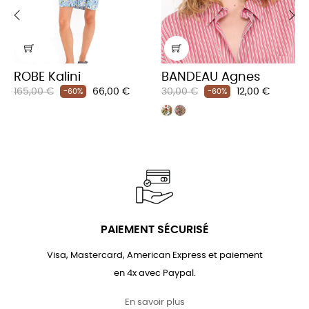
‹
›
ROBE Kalini
BANDEAU Agnes
Prix
Prix
Prix
Prix
165,00 €
66,00 €
30,00 €
12,00 €
-60%
-60%
habituel
habituel
PAIEMENT SÉCURISÉ
Visa, Mastercard, American Express et paiement
en 4x avec Paypal.
En savoir plus