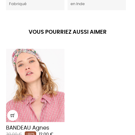
Fabriqué
en Inde
VOUS POURRIEZ AUSSI AIMER
BANDEAU Agnes
Prix
Prix
30,00 €
12,00 €
-60%