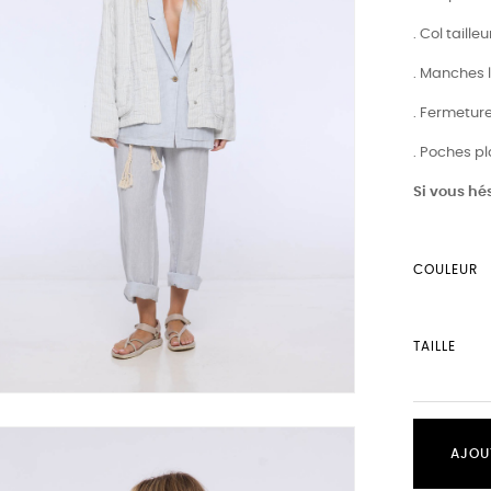
. Col tailleu
. Manches 
. Fermetur
. Poches p
Si vous hés
COULEUR
TAILLE
AJOU