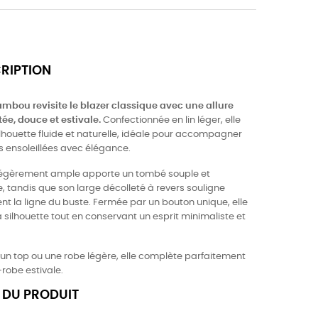
CRIPTION
ambou revisite le blazer classique avec une allure
ée, douce et estivale.
Confectionnée en lin léger, elle
ilhouette fluide et naturelle, idéale pour accompagner
s ensoleillées avec élégance.
égèrement ample apporte un tombé souple et
, tandis que son large décolleté à revers souligne
nt la ligne du buste. Fermée par un bouton unique, elle
a silhouette tout en conservant un esprit minimaliste et
 un top ou une robe légère, elle complète parfaitement
robe estivale.
 DU PRODUIT