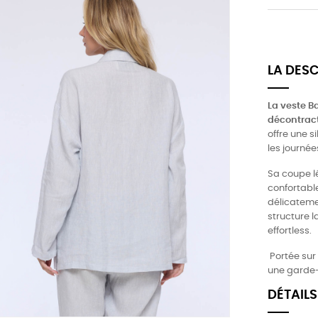
LA DES
La veste B
décontract
offre une s
les journée
Sa coupe l
confortable
délicateme
structure l
effortless.
Portée sur
une garde-
DÉTAILS