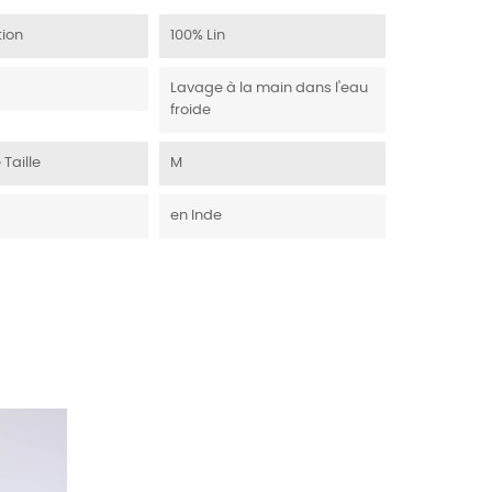
ion
100% Lin
Lavage à la main dans l'eau
froide
 Taille
M
en Inde