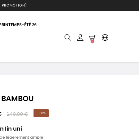
S PROMOTION)
 PRINTEMPS-ÉTÉ 26
0
e BAMBOU
€
240,00 €
- 50%
n lin uni
uide légèrement ample