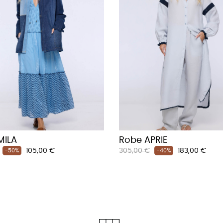
MILA
Robe APRIE
Prix
Prix
Prix
105,00 €
305,00 €
183,00 €
-50%
-40%
habituel