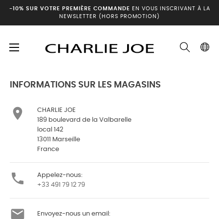
-10% SUR VOTRE PREMIÈRE COMMANDE
EN VOUS INSCRIVANT À LA
NEWSLETTER (HORS PROMOTION)
Basculer
☰
Accueil
Contactez nous
la
navigation
INFORMATIONS SUR LES MAGASINS

CHARLIE JOE
189 boulevard de la Valbarelle
local 142
13011 Marseille
France

Appelez-nous:
+33 491 79 12 79

Envoyez-nous un email: