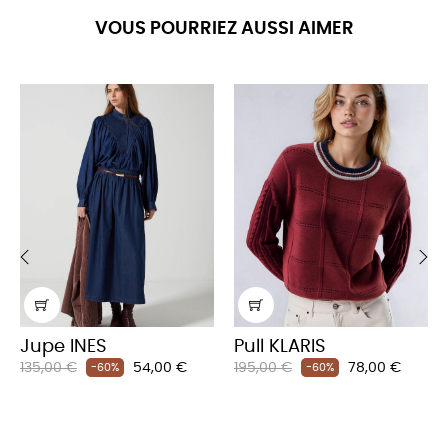
VOUS POURRIEZ AUSSI AIMER
‹
›
Jupe INES
Pull KLARIS
Prix
Prix
Prix
Prix
135,00 €
54,00 €
195,00 €
78,00 €
-60%
-60%
habituel
habituel