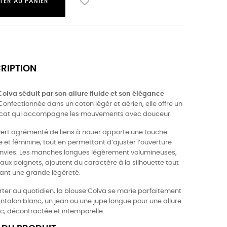
TER AU PANIER
CRIPTION
Colva séduit par son allure fluide et son élégance
onfectionnée dans un coton légèr et aérien, elle offre un
icat qui accompagne les mouvements avec douceur.
vert agrémenté de liens à nouer apporte une touche
et féminine, tout en permettant d’ajuster l’ouverture
envies. Les manches longues légèrement volumineuses,
aux poignets, ajoutent du caractère à la silhouette tout
ant une grande légèreté.
rter au quotidien, la blouse Colva se marie parfaitement
ntalon blanc, un jean ou une jupe longue pour une allure
hic, décontractée et intemporelle.