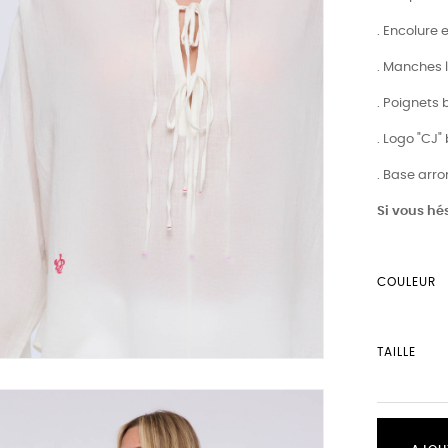
. Encolure 
. Manches 
. Poignets
. Logo "CJ"
. Base arro
Si vous hés
COULEUR
TAILLE