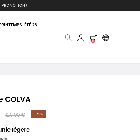
S PROMOTION)
 PRINTEMPS-ÉTÉ 26
0
e COLVA
120,00 €
- 50%
unie légère
mple