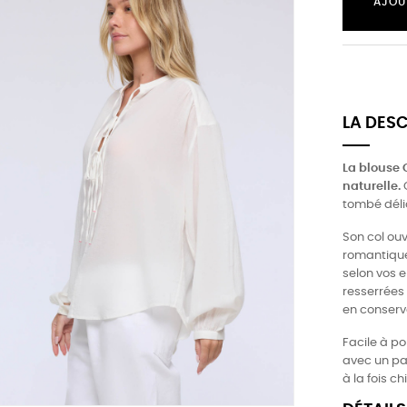
AJOU
LA DES
La blouse 
naturelle.
C
tombé dél
Son col ou
romantique 
selon vos 
resserrées 
en conserv
Facile à po
avec un pa
à la fois c