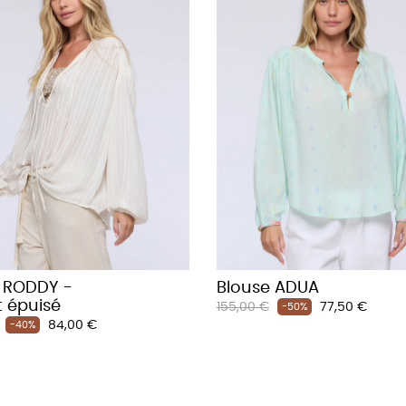
 RODDY -
Blouse ADUA
t épuisé
Prix
Prix
155,00 €
77,50 €
-50%
Prix
84,00 €
habituel
-40%