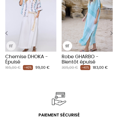
‹
›
Chemise DHOKA -
Robe GHARBO -
Épuisé
Bientôt épuisé
Prix
Prix
Prix
Prix
165,00 €
99,00 €
305,00 €
183,00 €
-40%
-40%
habituel
habituel
PAIEMENT SÉCURISÉ