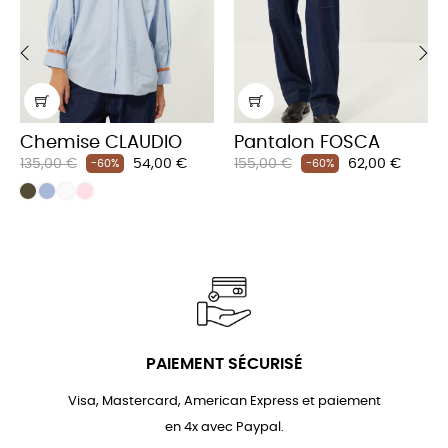
‹
›
Chemise CLAUDIO
Pantalon FOSCA
Prix
Prix
Prix
Prix
135,00 €
54,00 €
155,00 €
62,00 €
-60%
-60%
habituel
habituel
PAIEMENT SÉCURISÉ
Visa, Mastercard, American Express et paiement
en 4x avec Paypal.