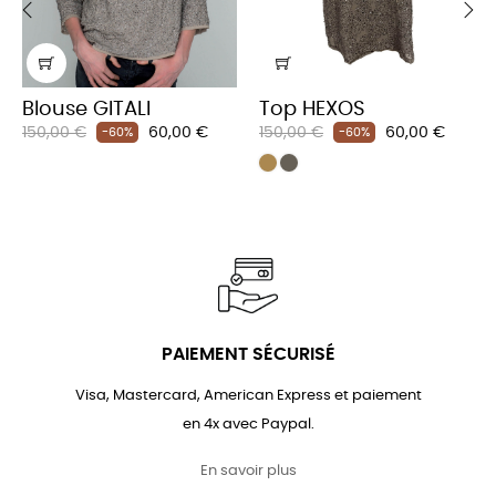
‹
›
Blouse GITALI
Top HEXOS
Prix
Prix
Prix
Prix
150,00 €
60,00 €
150,00 €
60,00 €
-60%
-60%
habituel
habituel
PAIEMENT SÉCURISÉ
Visa, Mastercard, American Express et paiement
en 4x avec Paypal.
En savoir plus