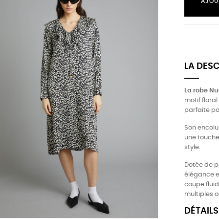
AJOU
LA DES
La robe Nu
motif flora
parfaite p
Son encolu
une touche 
style.
Dotée de po
élégance et
coupe fluid
multiples 
DÉTAILS