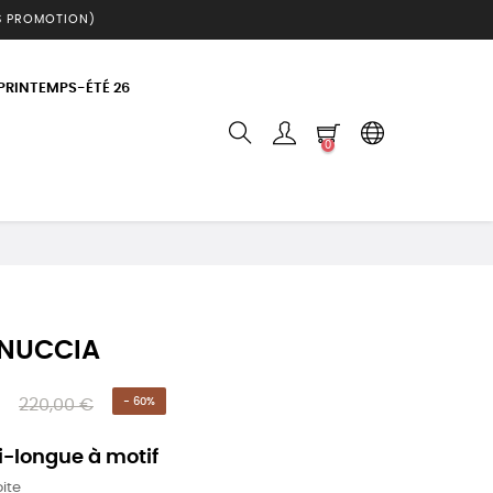
S PROMOTION)
 PRINTEMPS-ÉTÉ 26
0
 NUCCIA
220,00 €
- 60%
-longue à motif
ite