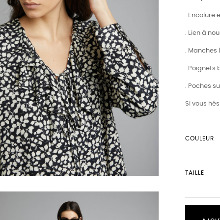
. Encolure 
. Lien à no
. Manches 
. Poignets
. Poches su
Si vous hés
COULEUR
TAILLE