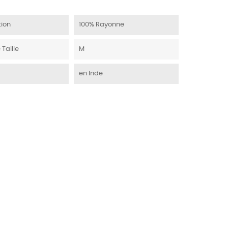
ion
100% Rayonne
 Taille
M
en Inde