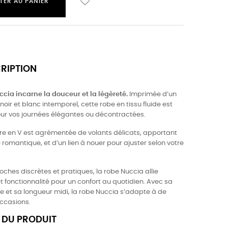
TER AU PANIER
CRIPTION
ccia incarne la douceur et la légèreté.
Imprimée d’un
l noir et blanc intemporel, cette robe en tissu fluide est
our vos journées élégantes ou décontractées.
re en V est agrémentée de volants délicats, apportant
romantique, et d’un lien à nouer pour ajuster selon votre
ches discrètes et pratiques, la robe Nuccia allie
 fonctionnalité pour un confort au quotidien. Avec sa
e et sa longueur midi, la robe Nuccia s’adapte à de
occasions.
 DU PRODUIT