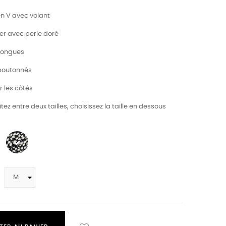
en V avec volant
uer avec perle doré
longues
 boutonnés
r les côtés
itez entre deux tailles, choisissez la taille en dessous