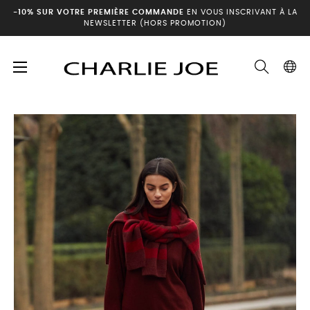
-10% SUR VOTRE PREMIÈRE COMMANDE
EN VOUS INSCRIVANT À LA
NEWSLETTER (HORS PROMOTION)
Basculer
☰
Accueil
Archives hiver
Robe DESIDERA
la
navigation