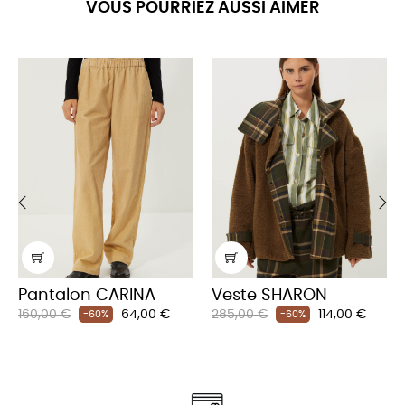
VOUS POURRIEZ AUSSI AIMER
‹
›
Pantalon CARINA
Veste SHARON
Prix
Prix
Prix
Prix
160,00 €
64,00 €
285,00 €
114,00 €
-60%
-60%
habituel
habituel