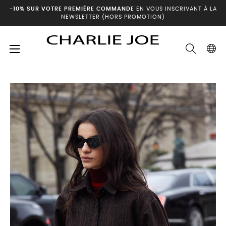
-10% SUR VOTRE PREMIÈRE COMMANDE
EN VOUS INSCRIVANT À LA
NEWSLETTER (HORS PROMOTION)
Basculer
☰
Accueil
Archives hiver
Veste DELFINA
la
navigation