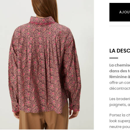
AJOU
LA DES
La chemis
dans des t
féminine à
offre un co
décontract
Les broderi
poignets, a
Portez la c
look super
neutre pour 