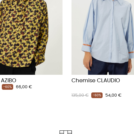
 AZIBO
Chemise CLAUDIO
Prix
66,00 €
-60%
Prix
Prix
135,00 €
54,00 €
-60%
habituel