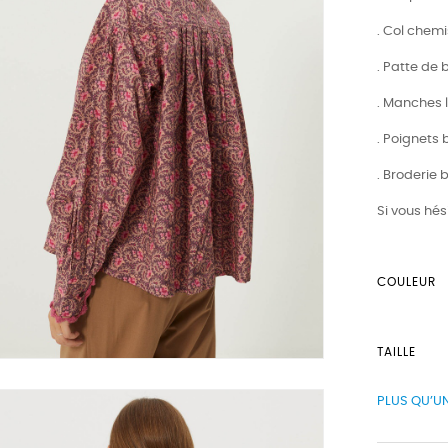
. Col chem
. Patte de
. Manches 
. Poignets
. Broderie 
Si vous hés
COULEUR
TAILLE
PLUS QU’UN