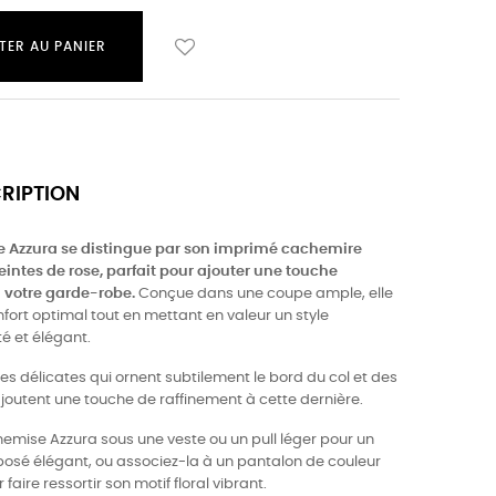
TER AU PANIER
CRIPTION
e Azzura se distingue par son imprimé cachemire
eintes de rose, parfait pour ajouter une touche
 votre garde-robe.
Conçue dans une coupe ample, elle
nfort optimal tout en mettant en valeur un style
é et élégant.
es délicates qui ornent subtilement le bord du col et des
joutent une touche de raffinement à cette dernière.
hemise Azzura sous une veste ou un pull léger pour un
posé élégant, ou associez-la à un pantalon de couleur
faire ressortir son motif floral vibrant.