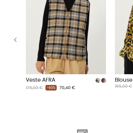
‹
Veste AFRA
Blouse
Prix
165,00 €
Prix
Prix
176,00 €
70,40 €
-60%
habituel
habituel