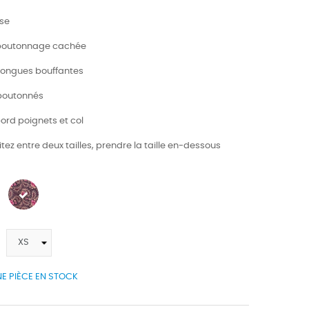
ise
 boutonnage cachée
longues bouffantes
 boutonnés
bord poignets et col
itez entre deux tailles, prendre la taille en-dessous
E PIÈCE EN STOCK