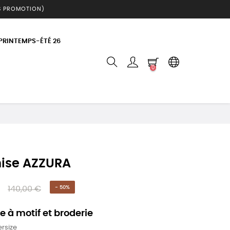
S PROMOTION)
 PRINTEMPS-ÉTÉ 26
0
ise AZZURA
140,00 €
- 50%
 à motif et broderie
ersize