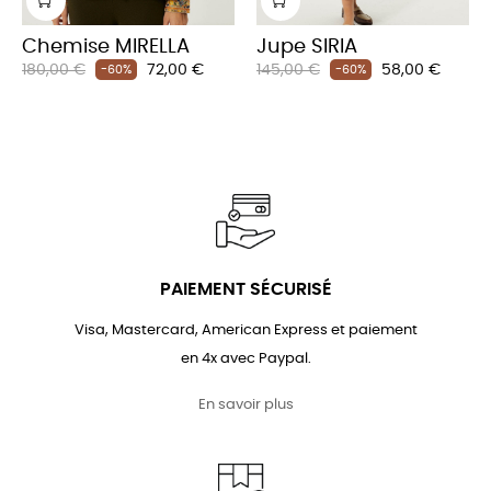
Chemise MIRELLA
Jupe SIRIA
Prix
Prix
Prix
Prix
180,00 €
72,00 €
145,00 €
58,00 €
-60%
-60%
habituel
habituel
PAIEMENT SÉCURISÉ
Visa, Mastercard, American Express et paiement
en 4x avec Paypal.
En savoir plus