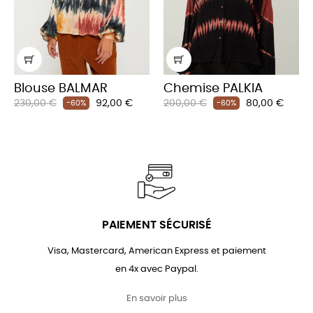
Blouse BALMAR
Chemise PALKIA
Prix
Prix
Prix
Prix
230,00 €
92,00 €
200,00 €
80,00 €
-60%
-60%
habituel
habituel
PAIEMENT SÉCURISÉ
Visa, Mastercard, American Express et paiement
en 4x avec Paypal.
En savoir plus