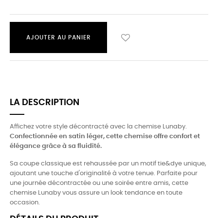
AJOUTER AU PANIER
LA DESCRIPTION
Affichez votre style décontracté avec la chemise Lunaby.
Confectionnée en satin léger, cette chemise offre confort et
élégance grâce à sa fluidité.
Sa coupe classique est rehaussée par un motif tie&dye unique,
ajoutant une touche d'originalité à votre tenue. Parfaite pour
une journée décontractée ou une soirée entre amis, cette
chemise Lunaby vous assure un look tendance en toute
occasion.