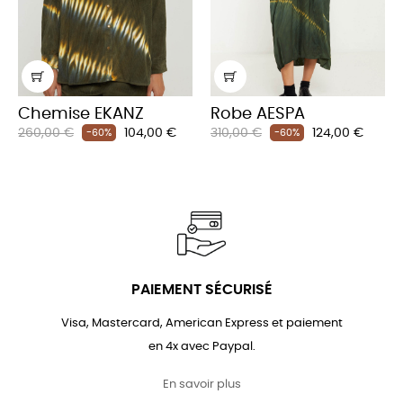
Chemise EKANZ
Robe AESPA
Prix
Prix
Prix
Prix
260,00 €
104,00 €
310,00 €
124,00 €
-60%
-60%
habituel
habituel
PAIEMENT SÉCURISÉ
Visa, Mastercard, American Express et paiement
en 4x avec Paypal.
En savoir plus