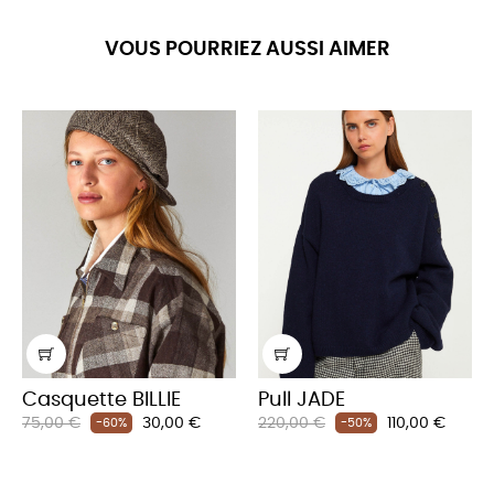
VOUS POURRIEZ AUSSI AIMER
Casquette BILLIE
Pull JADE
Prix
Prix
Prix
Prix
75,00 €
30,00 €
220,00 €
110,00 €
-60%
-50%
habituel
habituel