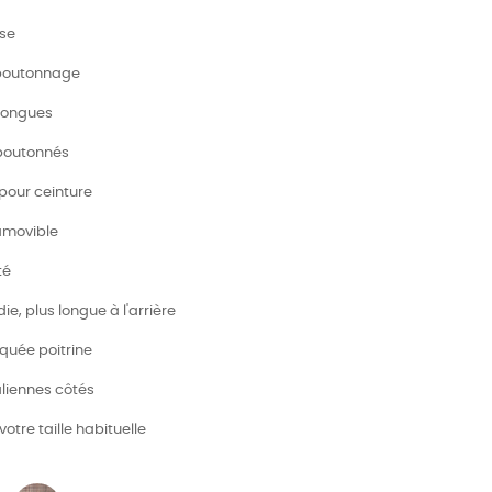
ise
 boutonnage
longues
 boutonnés
 pour ceinture
 amovible
té
die, plus longue à l'arrière
aquée poitrine
aliennes côtés
votre taille habituelle