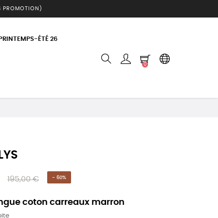
S PROMOTION)
 PRINTEMPS-ÉTÉ 26
0
LYS
195,00 €
- 60%
ngue coton carreaux marron
ite