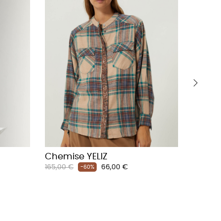
›
Chemise YELIZ
Robe 
Prix
Prix
Prix
165,00 €
66,00 €
210,00 €
-60%
habituel
habituel