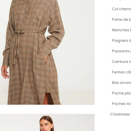
. Col chem
. Patte de
. Manches 
. Poignets
. Passants
. Ceinture
. Fentes cô
. Bas arron
. Poche pl
. Poches it
Choisissez 