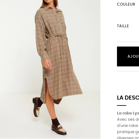
COULEUR
TAILLE
AJOU
LA DES
La robe Ly
Avec ses dé
d'une robe 
pratique gr
diverses o