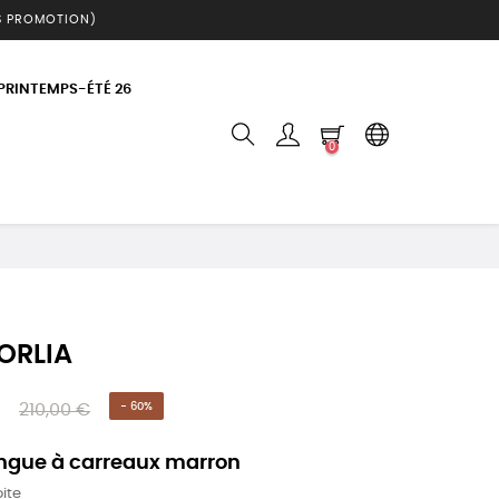
S PROMOTION)
 PRINTEMPS-ÉTÉ 26
0
ORLIA
210,00 €
- 60%
ngue à carreaux marron
ite