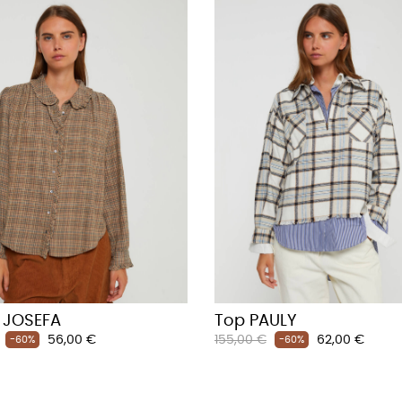
 JOSEFA
Top PAULY
Prix
Prix
Prix
56,00 €
155,00 €
62,00 €
-60%
-60%
habituel