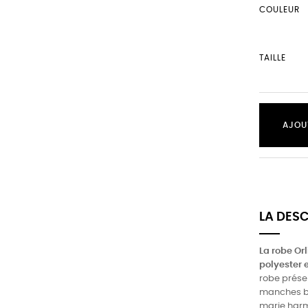
COULEUR
TAILLE
AJOU
LA DES
La robe Or
polyester e
robe prése
manches bo
marie harm