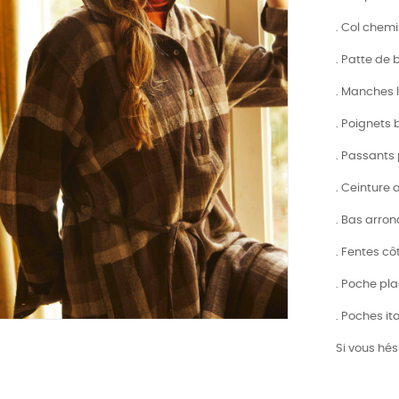
. Col chem
. Patte de
. Manches 
. Poignets
. Passants
. Ceinture
. Bas arron
. Fentes cô
. Poche pl
. Poches it
Si vous hés