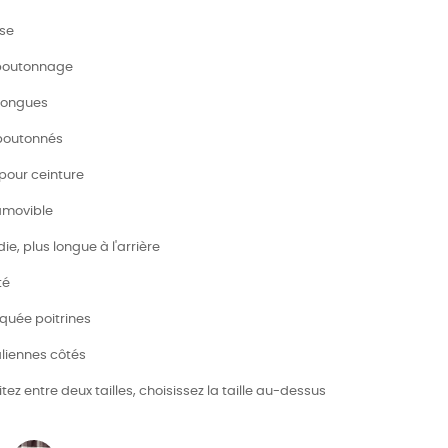
ise
 boutonnage
longues
 boutonnés
 pour ceinture
 amovible
die, plus longue à l'arrière
té
aquée poitrines
aliennes côtés
itez entre deux tailles, choisissez la taille au-dessus