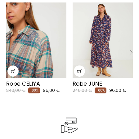
‹
›
Robe CELIYA
Robe JUNE
Prix
Prix
Prix
Prix
240,00 €
96,00 €
240,00 €
96,00 €
-60%
-60%
habituel
habituel