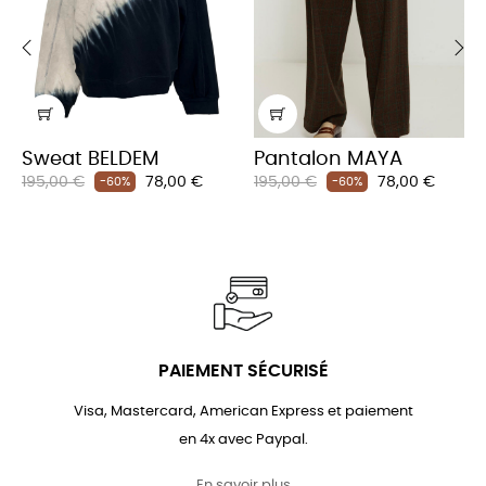
‹
›
Sweat BELDEM
Pantalon MAYA
Prix
Prix
Prix
Prix
195,00 €
78,00 €
195,00 €
78,00 €
-60%
-60%
habituel
habituel
PAIEMENT SÉCURISÉ
Visa, Mastercard, American Express et paiement
en 4x avec Paypal.
En savoir plus