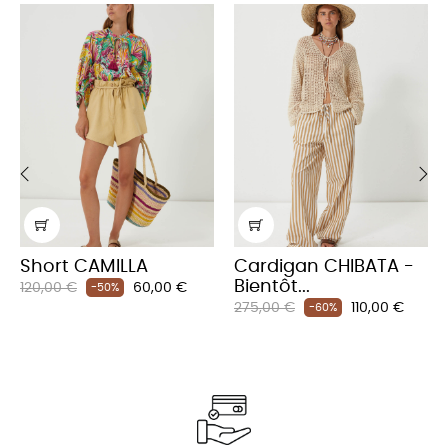
‹
›
Short CAMILLA
Cardigan CHIBATA -
Bientôt...
Prix
Prix
120,00 €
60,00 €
-50%
Prix
Prix
habituel
275,00 €
110,00 €
-60%
habituel