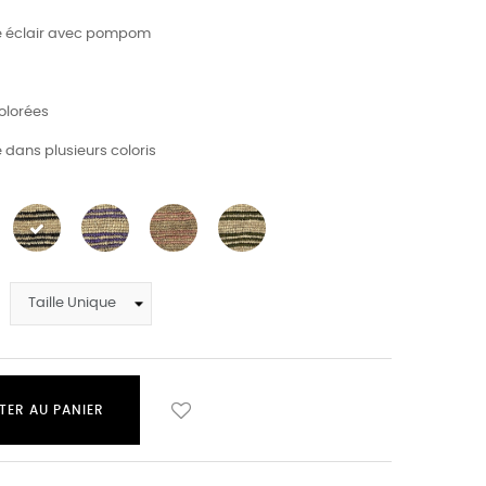
e éclair avec pompom
olorées
e dans plusieurs coloris
TER AU PANIER