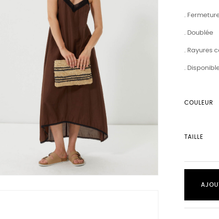
. Fermetur
. Doublée
. Rayures c
. Disponibl
COULEUR
TAILLE
AJOU