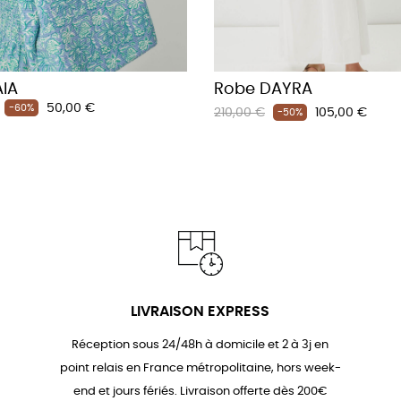
IA
Robe DAYRA
Prix
50,00 €
-60%
Prix
Prix
210,00 €
105,00 €
-50%
habituel
LIVRAISON EXPRESS
Réception sous 24/48h à domicile et 2 à 3j en
point relais en France métropolitaine, hors week-
end et jours fériés. Livraison offerte dès 200€