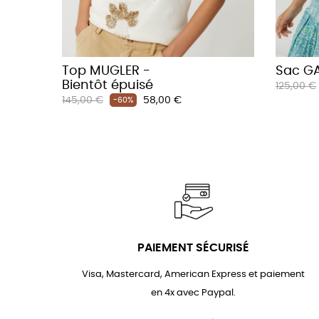
Top MUGLER -
Sac GA
Bientôt épuisé
Prix
125,00 €
Prix
Prix
145,00 €
58,00 €
habituel
-60%
habituel
PAIEMENT SÉCURISÉ
Visa, Mastercard, American Express et paiement
en 4x avec Paypal.