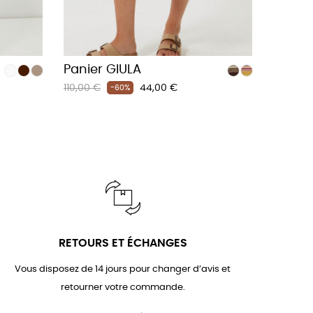
Panier GIULA
Prix
Prix
110,00 €
44,00 €
-60%
habituel
RETOURS ET ÉCHANGES
Vous disposez de 14 jours pour changer d’avis et
retourner votre commande.