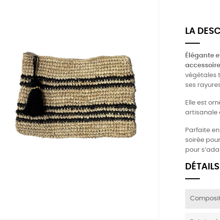
LA DES
Élégante et
accessoire
végétales t
ses rayure
Elle est or
artisanale
Parfaite en
soirée pour
pour s’adap
DÉTAILS
Composit