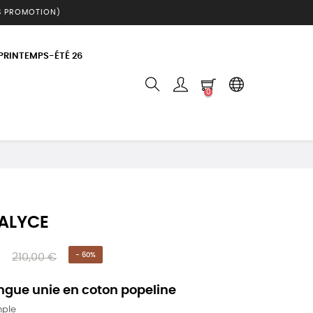
S PROMOTION)
 PRINTEMPS-ÉTÉ 26
0
ALYCE
210,00 €
- 60%
ngue unie en coton popeline
mple