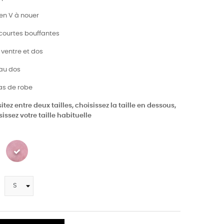
 en V à nouer
courtes bouffantes
 ventre et dos
 au dos
bas de robe
itez entre deux tailles, choisissez la taille en dessous,
issez votre taille habituelle