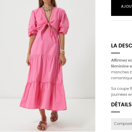
AJOU
LA DES
Affirmez vo
féminine e
manches bo
romantique
Sa coupe fl
journées en
DÉTAILS
Composit