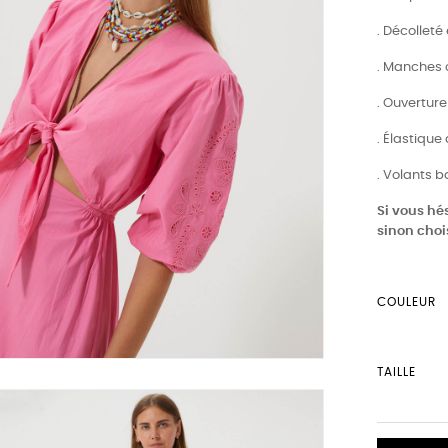
. Décolleté
. Manches 
. Ouverture
. Élastique
. Volants 
Si vous hés
sinon chois
COULEUR
TAILLE