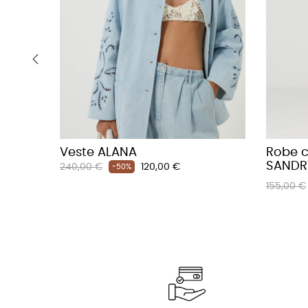
‹
Veste ALANA
Robe 
SANDR
Prix
Prix
240,00 €
120,00 €
-50%
habituel
Prix
155,00 €
habituel