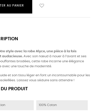
TER AU PANIER
CRIPTION
tre style avec la robe Alyce, une pièce à la fois
t audacieuse.
Avec son nœud à nouer à l’avant et ses
uffantes brodées, cette robe incarne une élégance
 avec une touche de modernité.
uide et son tissu léger en font un incontournable pour les
soleillées. Laissez vous séduire sans attendre !
 DU PRODUIT
ion
100% Coton