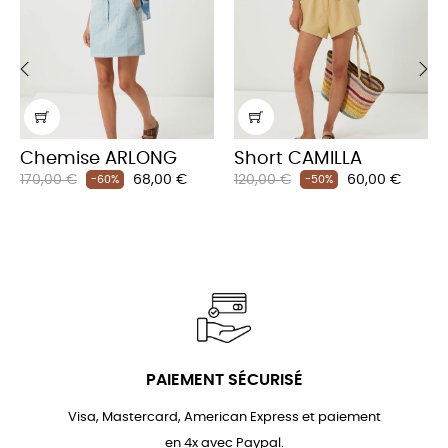
‹
›
Chemise ARLONG
Short CAMILLA
Prix
Prix
Prix
Prix
170,00 €
68,00 €
120,00 €
60,00 €
-60%
-50%
habituel
habituel
PAIEMENT SÉCURISÉ
Visa, Mastercard, American Express et paiement
en 4x avec Paypal.