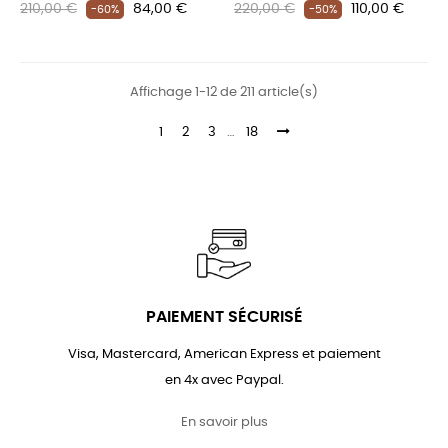
Prix
Prix
Prix
Prix
210,00 €
84,00 €
220,00 €
110,00 €
-60%
-50%
habituel
habituel
Affichage 1-12 de 211 article(s)
1
2
3
…
18
PAIEMENT SÉCURISÉ
Visa, Mastercard, American Express et paiement
en 4x avec Paypal.
En savoir plus