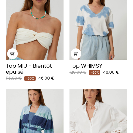
Top MIU - Bientôt
Top WHIMSY
épuisé
Prix
Prix
120,00 €
48,00 €
-60%
Prix
Prix
115,00 €
46,00 €
habituel
-60%
habituel