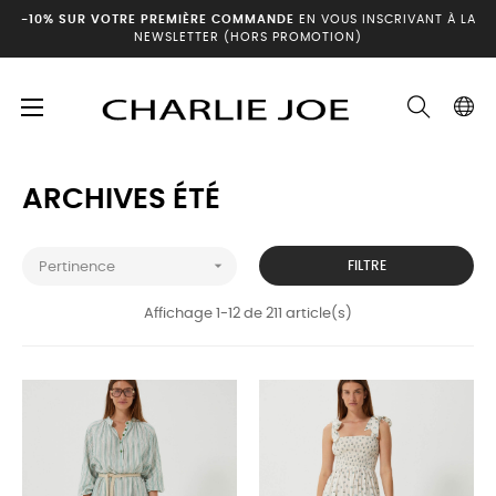
-10% SUR VOTRE PREMIÈRE COMMANDE
EN VOUS INSCRIVANT À LA
NEWSLETTER (HORS PROMOTION)
Basculer
☰
Accueil
Archives été
la
navigation
ARCHIVES ÉTÉ

FILTRE
Pertinence
Affichage 1-12 de 211 article(s)