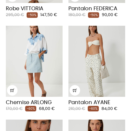
Robe VITTORIA
Pantalon FEDERICA
Prix
Prix
Prix
Prix
295,00 €
147,50 €
180,00 €
90,00 €
-50%
-50%
habituel
habituel
Chemise ARLONG
Pantalon AYANE
Prix
Prix
Prix
Prix
170,00 €
68,00 €
210,00 €
84,00 €
-60%
-60%
habituel
habituel