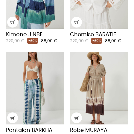
Kimono JINBE
Chemise BARATIE
Prix
Prix
Prix
Prix
220,00 €
88,00 €
220,00 €
88,00 €
-60%
-60%
habituel
habituel
Pantalon BARKHA
Robe MURAYA