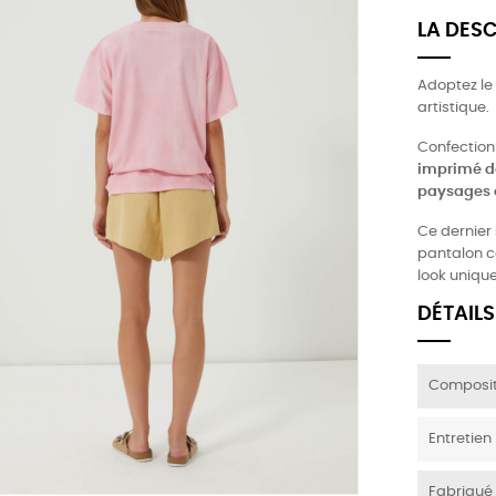
LA DES
Adoptez le 
artistique.
Confectionn
imprimé de
paysages e
Ce dernier
pantalon ca
look unique
DÉTAILS
Composit
Entretien
Fabriqué