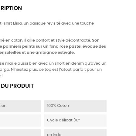
CRIPTION
t-shirt Elisa, un basique revisité avec une touche
é en coton, il allie confort et style décontracté.
Son
 palmiers peints sur un fond rose pastel évoque des
nsoleillés et une ambiance estivale.
 se marie aussi bien avec un short en denim qu’avec un
rgo. N'hésitez plus, ce top est l’atout parfait pour un
 !
 DU PRODUIT
ion
100% Coton
Cycle délicat 30°
en Inde