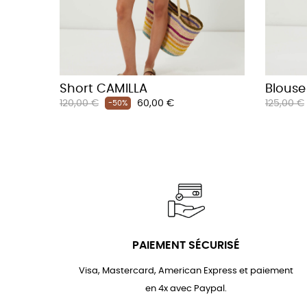
Short CAMILLA
Blouse
Prix
Prix
Prix
120,00 €
60,00 €
125,00 €
-50%
habituel
habituel
PAIEMENT SÉCURISÉ
Visa, Mastercard, American Express et paiement
en 4x avec Paypal.