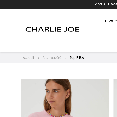
-10% SUR VO
ÉTÉ 26
Accueil
Archives été
Top ELISA