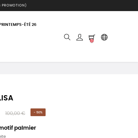
S PROMOTION)
 PRINTEMPS-ÉTÉ 26
0
LISA
100,00 €
- 50%
 motif palmier
ite