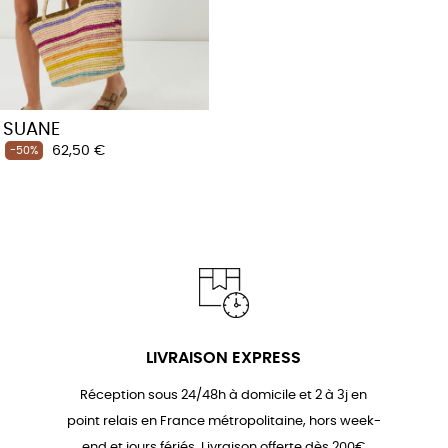
 SUANE
Prix
62,50 €
-50%
LIVRAISON EXPRESS
Réception sous 24/48h à domicile et 2 à 3j en
point relais en France métropolitaine, hors week-
end et jours fériés. Livraison offerte dès 200€