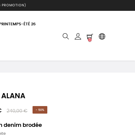
S PROMOTION)
 PRINTEMPS-ÉTÉ 26
0
 ALANA
€
240,00 €
- 50%
n denim brodée
ite