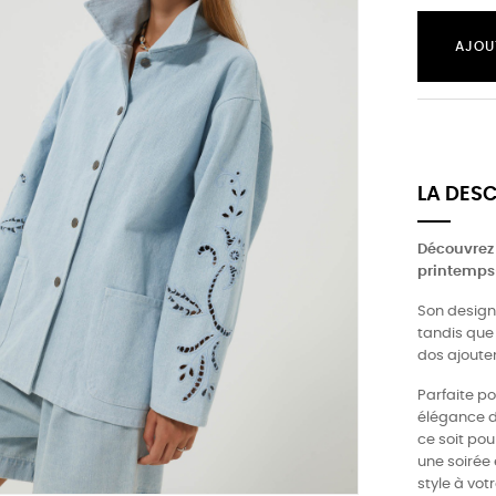
AJOU
LA DES
Découvrez 
printemps
Son design
tandis que 
dos ajoute
Parfaite po
élégance d
ce soit po
une soirée 
style à vot