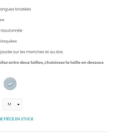
longues brodées
ise
e boutonnée
 plaquées
ajourée sur les manches et au dos
itez entre deux tailles, choisissez la taille en dessous
E PIÈCE EN STOCK