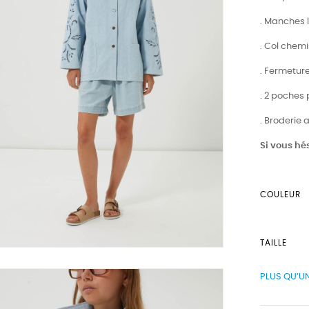
. Manches 
. Col chem
. Fermetur
. 2 poches
. Broderie 
Si vous hés
COULEUR
TAILLE
PLUS QU’UN