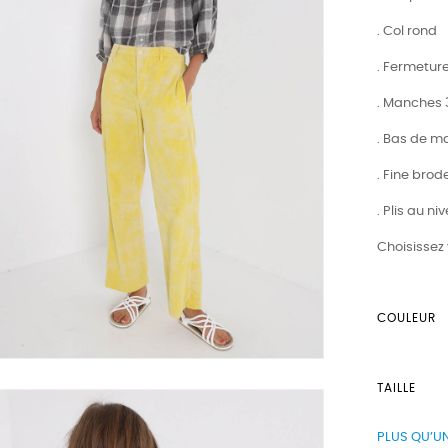
. Col rond
. Fermetur
. Manches 
. Bas de 
. Fine bro
. Plis au n
Choisissez 
COULEUR
TAILLE
PLUS QU’UN