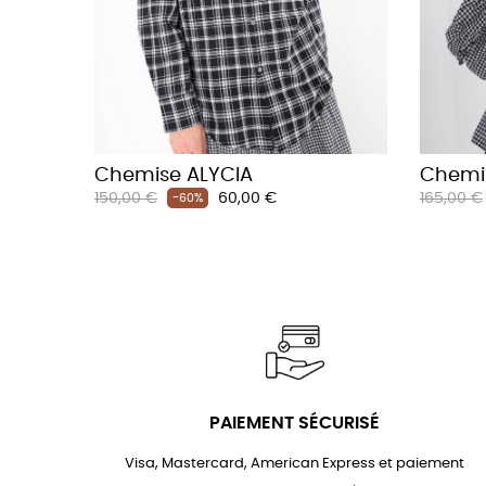
Chemise ALYCIA
Chemi
Prix
Prix
Prix
150,00 €
60,00 €
165,00 €
-60%
habituel
habituel
PAIEMENT SÉCURISÉ
Visa, Mastercard, American Express et paiement