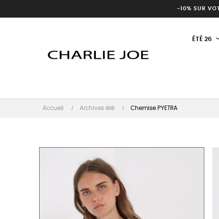
-10% SUR VO
ÉTÉ 26
Accueil
Archives été
Chemise PYETRA