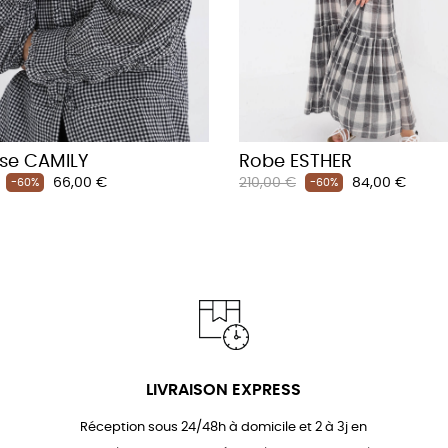
se CAMILY
Robe ESTHER
Prix
Prix
Prix
66,00 €
210,00 €
84,00 €
-60%
-60%
habituel
LIVRAISON EXPRESS
Réception sous 24/48h à domicile et 2 à 3j en