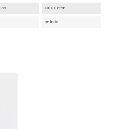
ion
100% Coton
en Inde