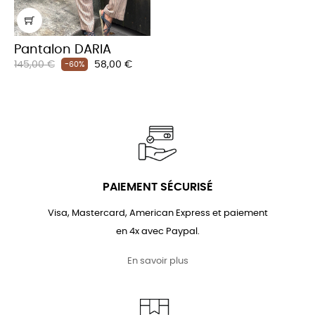
Pantalon DARIA
Prix
Prix
145,00 €
58,00 €
-60%
habituel
PAIEMENT SÉCURISÉ
Visa, Mastercard, American Express et paiement
en 4x avec Paypal.
En savoir plus