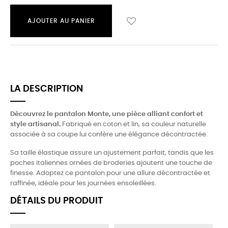
AJOUTER AU PANIER
LA DESCRIPTION
Découvrez le pantalon Monte, une pièce alliant confort et
style artisanal.
Fabriqué en coton et lin, sa couleur naturelle
associée à sa coupe lui confère une élégance décontractée.
Sa taille élastique assure un ajustement parfait, tandis que les
poches italiennes ornées de broderies ajoutent une touche de
finesse. Adoptez ce pantalon pour une allure décontractée et
raffinée, idéale pour les journées ensoleillées.
DÉTAILS DU PRODUIT