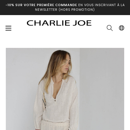
-10% SUR VOTRE PREMIÈRE COMMANDE
EN VOUS INSCRIVANT À LA
NEWSLETTER (HORS PROMOTION)
Basculer
☰
Accueil
Archives été
Pantalon MONTE
la
navigation