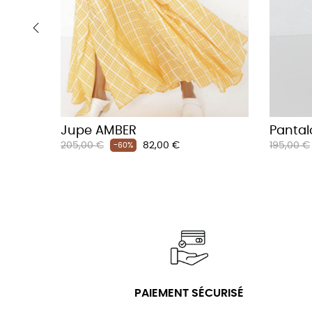
‹
Jupe AMBER
Pantal
Prix
Prix
Prix
205,00 €
82,00 €
195,00 €
-60%
habituel
habituel
PAIEMENT SÉCURISÉ