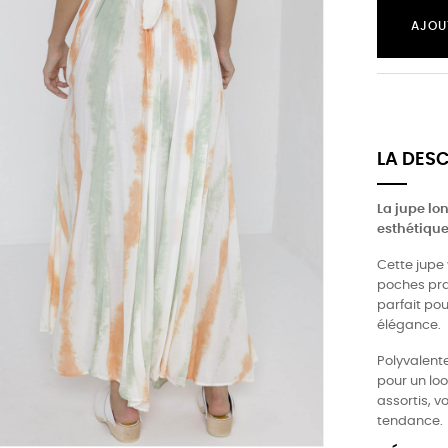
AJOU
LA DES
La jupe lo
esthétique
Cette jupe 
poches prat
parfait pou
élégance.
Polyvalente
pour un lo
assortis, v
tendance.