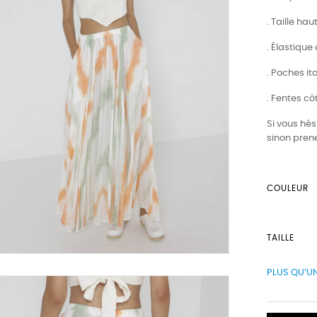
. Taille hau
. Élastique 
. Poches it
. Fentes cô
Si vous hés
sinon prene
COULEUR
TAILLE
PLUS QU’UN