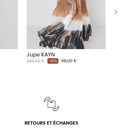
›
Jupe KAYN
Blouse
Prix
Prix
245,00 €
98,00 €
-60%
Prix
180,00 
habituel
habituel
RETOURS ET ÉCHANGES