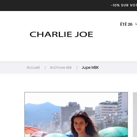
-10% SUR VO
ÉTÉ 26
Accueil
Archives été
Jupe MBK