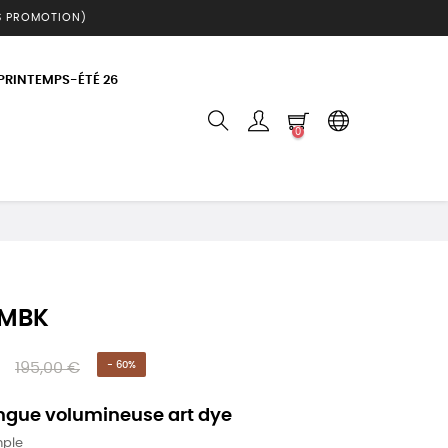
S PROMOTION)
 PRINTEMPS-ÉTÉ 26
0
 MBK
195,00 €
- 60%
ngue volumineuse art dye
mple