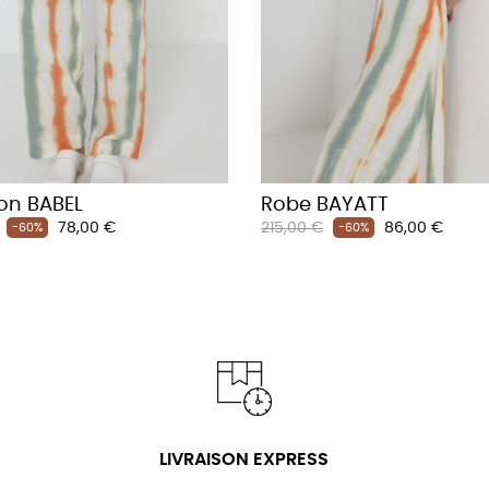
on BABEL
Robe BAYATT
Prix
Prix
Prix
78,00 €
215,00 €
86,00 €
-60%
-60%
habituel
LIVRAISON EXPRESS