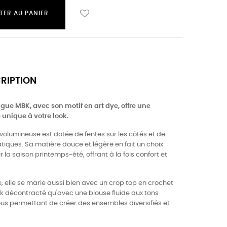
TER AU PANIER
CRIPTION
ngue MBK, avec son motif en art dye, offre une
 unique à votre look.
volumineuse est dotée de fentes sur les côtés et de
iques. Sa matière douce et légère en fait un choix
r la saison printemps-été, offrant à la fois confort et
, elle se marie aussi bien avec un crop top en crochet
ok décontracté qu'avec une blouse fluide aux tons
ous permettant de créer des ensembles diversifiés et