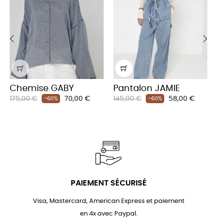
‹
›
Chemise GABY
Pantalon JAMIE
Prix
Prix
Prix
Prix
175,00 €
70,00 €
145,00 €
58,00 €
-60%
-60%
habituel
habituel
PAIEMENT SÉCURISÉ
Visa, Mastercard, American Express et paiement
en 4x avec Paypal.