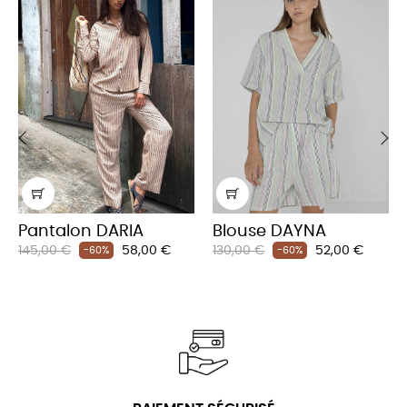
‹
›
Pantalon DARIA
Blouse DAYNA
Prix
Prix
Prix
Prix
145,00 €
58,00 €
130,00 €
52,00 €
-60%
-60%
habituel
habituel