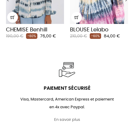
‹
›
CHEMISE Benhill
BLOUSE Lelabo
Prix
Prix
Prix
Prix
190,00 €
76,00 €
210,00 €
84,00 €
-60%
-60%
habituel
habituel
PAIEMENT SÉCURISÉ
Visa, Mastercard, American Express et paiement
en 4x avec Paypal.
En savoir plus